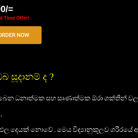
0/=
d Time Offer!
ORDER NOW
ඔබ සූදානම් ද ?
ිබෙන ධනාත්මක සහ සෘණාත්මක ඕරා ශක්තින් වල 
,
ිෂ්ඵල දෙයක් නොවේ . මෙය විද්‍යානුකූලව ශරීරයේ