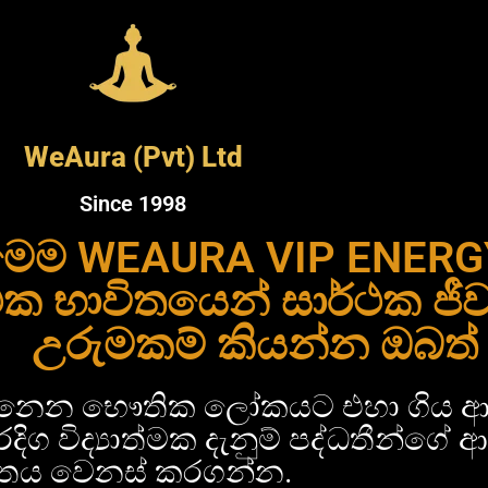
WeAura (Pvt) Ltd
Since 1998
ෙම WEAURA VIP ENER
ක භාවිතයෙන් සාර්ථක 
උරුමකම් කියන්න ඔබත් 
නෙන භෞතික ලෝකයට එහා ගිය ආධ්
දිග විද්‍යාත්මක දැනුම් පද්ධතීන්ගේ
විතය වෙනස් කරගන්න.