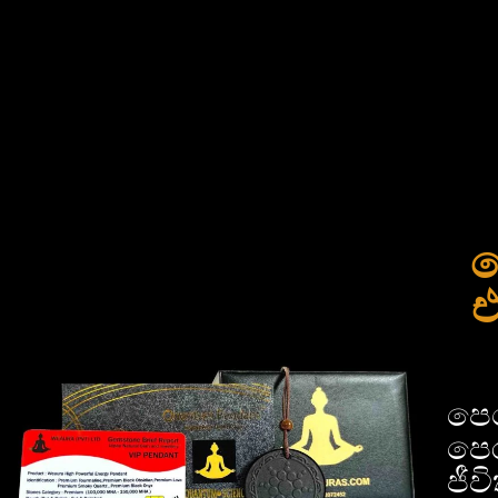
ම
එ
පෙ
පෙර
ජී