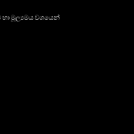
කව හා මූල්‍යමය වශයෙන්