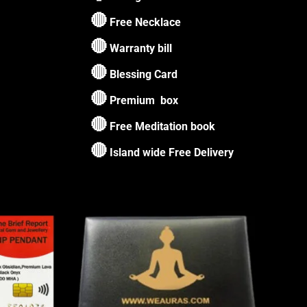
🔴
Free Necklace
🔴
Warranty bill
🔴
Blessing Card
🔴
Premium box
🔴
Free Meditation book
🔴
Island wide Free Delivery