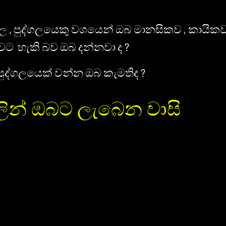
න 30 තුල , පුද්ගලයෙකු වශයෙන් ඔබ මානසිකව , කායි
වට හැකි බව ඔබ දන්නවා ද ?
 පුද්ගලයෙක් වන්න ඔබ කැමතිද ?
ින් ඔබට ලැබෙන වාසි