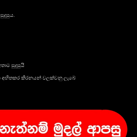
දුසුය.
ාම සුදුසුයි
වන අහිතකර කිරනයන් වලක්වනු ලැබේ