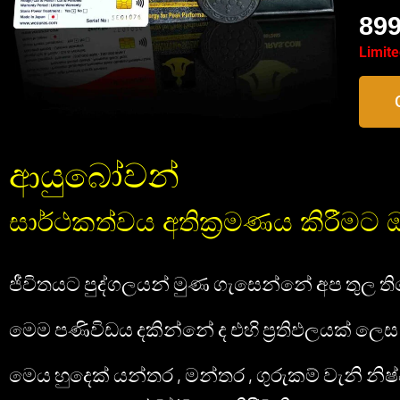
899
Limite
ආයුබෝවන්
සාර්ථකත්වය අතික්‍රමණය කිරීමට 
ජීවිතයට පුද්ගලයන් මුණ ගැසෙන්නේ අප තුල ත
මෙම පණිවිඩය දකින්නේ ද එහි ප්‍රතිඵලයක් ලෙස 
මෙය හුදෙක් යන්තර , මන්තර , ගුරුකම් වැනි න