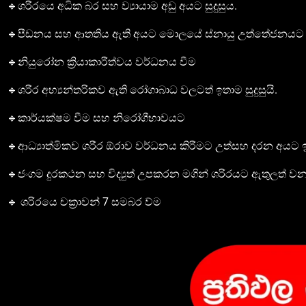
🔹ශරීරයෙ අධික බර සහ ව්‍යායාම අඩු අයට සුදුසුය.
🔹පීඩනය සහ ආතතිය ඇති අයට මොලයේ ස්නායු උත්තේජනයට සු
🔹නියුරෝන ක්‍රියාකාරීත්වය වර්ධනය වීම
🔹ශරීර අභ්‍යන්තරිකව ඇති රෝගාබාධ වලටත් ඉතාම සුදුසුයි.
🔹කාර්යක්ෂම වීම සහ නිරෝගීභාවයට
🔹ආධ්‍යාත්මිකව ශරීර ඕරාව වර්ධනය කිරීමට උත්සහ දරන අයට ඉත
🔹ජංගම දුරකථන සහ විද්‍යුත් උපකරන මගින් ශරිරයට ඇතුලත් 
🔹 ශරිරයෙ චක්‍රාවන් 7 සමබර ව්ම