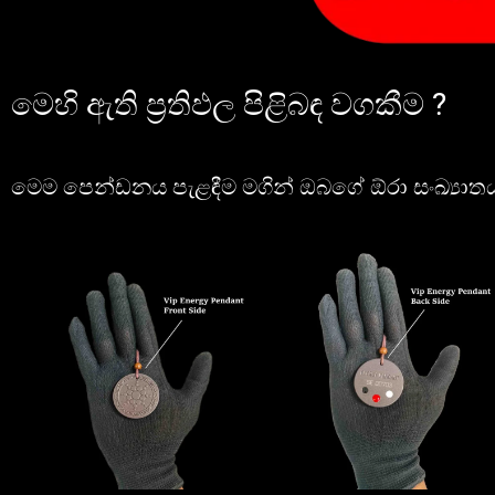
මෙහි ඇති ප්‍රතිඵල පිළිබඳ වගකීම ?
මෙම පෙන්ඩනය පැළඳීම මගින් ඔබගේ ඕරා සංඛ්‍යාතය