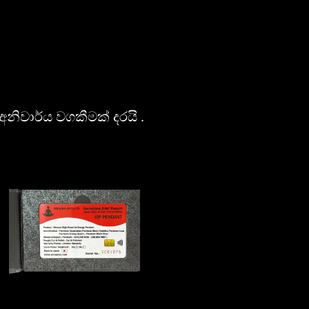
ිවාර්ය වගකීමක් දරයි .