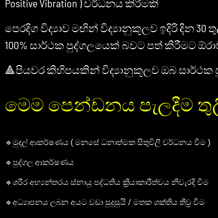
Positive Vibration ) වර්ධනය කිරීමකි
පෙරදිග විද්‍යාව මඟින් විද්‍යානුකූලව ඉදිරි දි
100% සාර්ථක පුද්ගලයෙක් බවට පත් කිරීමට ඕරා
🔺පියවර කිහිපයකින් විද්‍යානුකූලව ඔබ සාර්ථක
මෙම පෙන්ඩනය පැලදීම තුල
🔹මුදල් ආකර්ෂණය ( මනසේ ධනාත්මක සිතුවිලි වර්ධනය වීම )
🔹පුද්ගල ආකර්ෂණය
🔹ශරීර අභ්‍යන්තරය ස්නායු පද්ධතිය ක්‍රියාකාරීත්වය නිවැරදි වීම
🔹අධ්‍යාපනය ලබන අයට වඩා සුදුසුයි / මතක ශක්තිය තීව්‍ර වීම