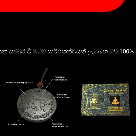
න් සමබර වී ඔබට සාර්ථකත්වයක් ලැබෙන බව 100% අන