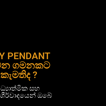
GY PENDANT
ජීවන ගමනකට
කැමතිද ?
‍යාත්මික සහ
 ආශීර්වාදයෙන් ඔබේ