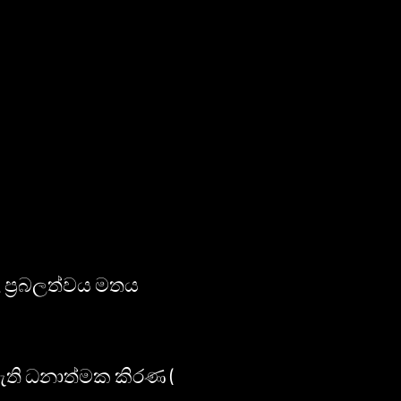
ප්‍රබලත්වය මතය
 ඇති ධනාත්මක කිරණ (