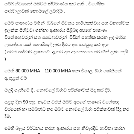
සම්බන්ධයෙන් ඔබටම නිර්මාණය කර ඇති . විශේෂිත
පාඨමාලාවක් නොමිලේ ලබාදීම .
මෙම පාෂාණය මගින් ඔබගේ ජීවිතය සාර්ථකත්වය සහ ධනාත්මක
ඉලක්ක පිහිටුවා ගන්නා ආකාරය පිළිබඳ අපගේ පාෂාණ
විශේෂඥවරුන් සහ වෛද්‍යවරුන් විසින් සහතික කරන ලද මාර්ග
උපදේශනයක් නොමිලේ ලබා දීමට අප කටයුතු කර ඇත
( මෙම සේවාව ලංකාවේ දැනට අප ආයතනයෙ පමණක් ලබා දෙයි
)
මෙහි 80,000 MHA – 110,000 MHA ඉතා විශාල ඕරා ශක්තියක්
ඇතුළත් වීම
මිලදී ගැනීමේ දී , නොමිලේ ඕරාව පරීක්ෂාවක් සිදු කර දීම.
පළඳා දින 90 පසු, නැවත වරක් ඔබව අපගේ පාෂාණ විශේෂඥ
වරයෙක් හා සම්බන්ධ කර ඔබට නොමිලේ ඕරා පරීක්ෂාවක් සිදු කර
දීම.
මෙහි බලය වර්ධනය කරන ආකාරය සහ නිවැරදිව භාවිතා කරන