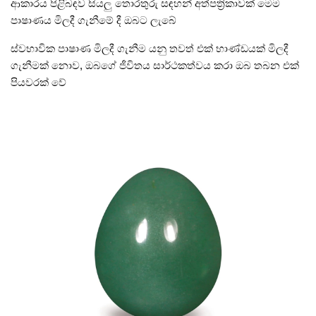
ආකාරය පිළිබඳව සියලු තොරතුරු සඳහන් අත්පත්‍රිකාවක් මෙම
පාෂාණය මිලදී ගැනීමේ දී ඔබට ලැබේ
ස්වභාවික පාෂාණ මිලදී ගැනීම යනු තවත් එක් භාණ්ඩයක් මිලදී
ගැනීමක් නොව, ඔබගේ ජීවිතය සාර්ථකත්වය කරා ඔබ තබන එක්
පියවරක් වේ