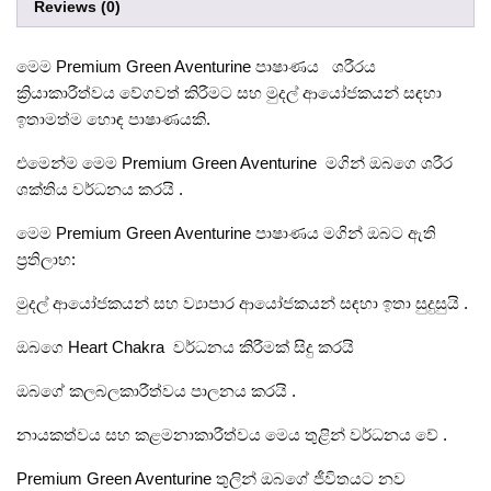
Reviews (0)
මෙම Premium Green Aventurine පාෂාණය ශරීරය
ක්‍රියාකාරීත්වය වේගවත් කිරීමට සහ මුදල් ආයෝජකයන් සඳහා
ඉතාමත්ම හොඳ පාෂාණයකි.
එමෙන්ම මෙම Premium Green Aventurine මගින් ඔබගෙ ශරීර
ශක්තිය වර්ධනය කරයි .
මෙම Premium Green Aventurine පාෂාණය මගින් ඔබට ඇති
ප්‍රතිලාභ:
මුදල් ආයෝජකයන් සහ ව්‍යාපාර ආයෝජකයන් සඳහා ඉතා සුදුසුයි .
ඔබගෙ Heart Chakra වර්ධනය කිරීමක් සිදු කරයි
ඔබගේ කලබලකාරීත්වය පාලනය කරයි .
නායකත්වය සහ කළමනාකාරීත්වය මෙය තුළින් වර්ධනය වේ .
Premium Green Aventurine තුලින් ඔබගේ ජීවිතයට නව