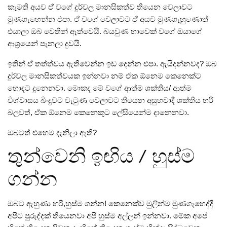
කැමති අයව ඒ වගේ දුර්වල මානසිකත්ව තියෙන වෙලාවට
මුණගැහෙන්න එපා. ඒ වගේ වෙලාවට ඒ අයව මුණගැහුණොත්‌
එයාලා ඔබ වෙතින්‌ ඈත්වෙයි. බයවුණ හාවෙක්‌ වගේ ඔයාගේ
ආශ්‍රයෙන්‌ පැනලා දුවයි.
ඉතින්‌ ඒ තත්ත්වය ඇතිවෙන්න ඉඩ දෙන්න එපා. ඇයිදන්නවද? ඔබ
දුර්වල මානසිකත්වයක ඉන්නවා නම්‌ ඒක ඕනෙම කෙනෙක්ට
හොඳට දුනෙනවා. මොකද මේ වගේ ආත්ම ශක්තිය/ ආත්ම
විශ්වාසය බිංදුවට වැටුණ වෙලාවට තියෙන අසුභවාදී ශක්තිය හරි
බලවත්‌, ඒක ඕනෙම කෙනෙකුට ලේසියෙන්ම දානෙනවා.
ඔබටත්‌ එහෙම දැනිලා ඇති?
තුන්වෙනි ඉඟිය / හුස්ම
ගන්න
ඔබට ඇහුණා හරි,හුස්ම ගන්න! කෙනෙක්ව මුලින්ම මුණගැහෙද්දී
අපිට පුරුද්දක්‌ තියෙනවා අපි හුස්ම අල්ලන්‌ ඉන්නවා. මේක අපේ