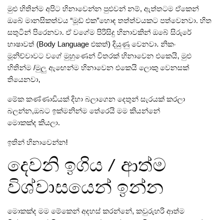
මුළු හිතින්ම අපිට හිනාවෙන්න පුළුවන්‌ නම්‌, ඇත්තටම ඒකෙන්‌
ඔබේ මානසිකත්වය “මූඩ්‌ එක”හොඳ තත්ත්වයකට පත්වෙනවා. හිත
සතුටින්‌ පිරෙනවා. ඒ වගේම පිරිසිදු හිනාවකින්‌ ඔබේ සිරුරේ
භාෂාවත්‌ (Body Language එකත්‌) දියුණු වෙනවා. නිකං
මූනිච්චාවට වගේ මුහුණෙන්‌ විතරක්‌ හිනාවෙන එකෙයි, මුළු
හිතින්ම /මුලු ඇඟෙන්ම හිනාවෙන එකෙයි ලොකු වෙනසක්‌
තියෙනවා,
මේක කණ්ණාඩියක්‌ දිහා බලාගෙන දෙතුන්‌ සැරයක් කරලා
බලන්න,ඔබට ඉක්මනින්ම තේරෙයි මම කියන්නේ
මොකක්ද කියලා.
ඉතින්‌ හිනාවෙන්න!
දෙවනි ඉගිය / ආත්ම
විශ්වාසයෙන් ඉන්න
මොකක්ද මම මේකෙන්‌ අදහස්‌ කරන්නේ, කවුරුහරි ආත්ම