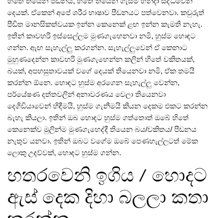
හිතේ තියෙන පීඩනය, හිතේ තියෙන ගැස්ම හින්දා සිද්ධවෙන
දෙයක්‌. ඒකෙන්‌ අපේ ශරීර භාෂාව පීඩනයට පත්වෙනවා. කවුරුත්‌
පීඩිත මානසිකත්වයක ඉන්න කෙනෙක්‌ ළඟ ඉන්න කැමති නැහැ.
ඉතින්‌ කාවහරි ඉස්සෙල්ලම මුණගැහෙනවා නමි, හුස්ම හොඳට
ගන්න. ඇඟ සැහැල්ලු කරගන්න. සැහැල්ලුවෙන්‌ ඒ කෙනාට
මුහුණදෙන්න කාවහරි මුණගැහෙන්න කලින්‌ හිතේ චකිතයක්‌,
බයක්‌, අපහසුතාවයක්‌ වගේ දෙයක්‌ තියෙනවා නමි, ඒක තමයි
කරන්න ඕනෙ. හොඳට හුස්ම අරගෙන සැහැල්ලු වෙන්න,
පර්යේෂණ දත්තවලින්‌ අනාවරණය වෙලා තියෙනවා
දෙගිඩියාවෙන්‌ හිඳීමයි, හුස්ම ගැනීමයි කියන දෙකම එකට කරන්න
බැහැ කියලා. ඉතින්‌ ඔබ හොඳට හුස්ම ගත්තොත්‌ ඔබේ හිතේ
කෙනෙක්ව මුලින්ම මුණගැහෙද්දී තියෙන බය/චකිතය/ පීඩනය
නැතුව යනවා. ඉතින්‌ ඔබට වගේම ඔබේ පෙණහැල්ලටත්‌ මේක
ලොකු උදව්වක්‌, හොඳට හුස්ම ගන්න.
හතරවෙනි ඉගිය / හොදට
ඇස් දෙක දිහා බලලා කතා