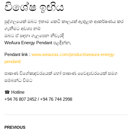
විශේෂ ඉඟිය
පුද්ගලයෙක් ඔබට ඉතාම කෙටි කාලයක් ඇතුළත ආකර්ෂණය කර
ගැනීමට අවශ්‍ය නම්
ඔබට ඒ සඳහා ගැලපෙන නිවැරදි
WeAura Energy Pendant පළඳින්න,
Pendant link :
www.weauras.com/product/weaura-energy-
pendant/
පාෂාණ විශේෂඥවරයෙක් හෝ පාෂාණ වෛද්‍යවරයෙක් සමග
සම්බන්ධ විමට
☎ Hotline
+94 76 807 2452 / +94 76 744 2998
PREVIOUS