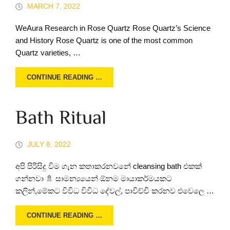
MARCH 7, 2022
WeAura Research in Rose Quartz Rose Quartz’s Science
and History Rose Quartz is one of the most common
Quartz varieties, …
CONTINUE READING …
Bath Ritual
JULY 8, 2022
අපි පිරිසිදු විම ගැන කතාකරනවනේ cleansing bath එකක්
ගන්නවා 🚿 සාමන්‍යයෙන් ඕනම මායාකර්මයකට
කලින්,මේකට විවිධ විවිධ දේවල්, පාවිච්චි කරනව එවෙලෙ …
CONTINUE READING …