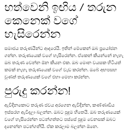
හත්වෙනි ඉඟිය / තරුන
කෙනෙක් වගේ
හැසිරෙන්න
සමාජය තරුණයින්ට ආදරෙයි. ඉතින්‌ මේකෙන්‌ ඔබ ප්‍රයෝජන
ගන්න. තරුණයෙක්‌ වගේ හැසිරෙන්න. ඒකෙන්‌ කියන්නේ නැහැ
ඔබ තරුණ වෙන්න ඕන කියන එක. ඔබ මොන වයසක හිටියත්‌
කමක්‌ නැහැ තරුණයෙක්‌ වගේ වැඩ කරන්න. ඔබේ අඟපසඟ
වුණත්‌ තරුණයෙක්‌ වගේ එහා මෙහා කරන්න.
පුරුදු කරන්න!
ඇවිදිනකොට තරුණ ජවය අරගෙන ඇවිදින්න, කණ්ණාඩිය
ඉස්සරහ ඇවිදලා බලන්න. ඔබට පුදුම හිතෙයි. ඔබ තරුණයෙක්‌
වගේ හැසිරෙන්න පටන්ගත්තට පස්සේ පුදුම වෙනසක්‌ ඔබට
දනෙන්න පටන්ගනියි. ඒක කරලාම බලන්න ඕනෙ.