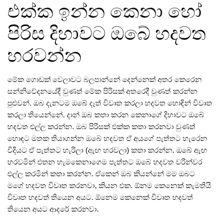
එක්ක ඉන්න කෙනා හෝ
පිරිස දිහාවට ඔබේ හදවත
හරවන්න
මේක ගොඩක්‌ වෙලාවට බලපාන්නේ දෙන්නෙක්‌ අතර කෙරෙන
සන්නිවේදනයේදී වුණත්‌ මේක පිරිසක්‌ අතරෙදී වුණත්‌ කරන්න
පුළුවන්‌. ඔබ දැනටම ඔබේ දෑත්‌ විවෘත කරලා හදවත හොඳින්‌ විවෘත
කරලා තියෙන්නේ. දාන්‌ ඔබ කතා කරන කෙනාගේ දිහාවට ඔබේ
හදවත එල්ල කරන්න. ඔබ පිරිසක්‌ එක්ක කතා කරනවා වුණත්‌
හොඳට මතක තියාගන්න ඔබේ හදවත ඒ අයගේ පැත්තට හැරෙන
විදියට ඒ පැත්තට හැරිලා (ඇඟ හරවලා) කතා කරන්න. ඔබේ ඇඟ
හරවමින්‌ එතන හැමකෙනාගෙම පැත්තට ඔබේ හදවත වරින්වර
එල්ල කරමින්‌ කතා කරන්න. ඒකෙන්‌ ඔබ කියන්නේ මම ඔබට
මගේ හදවත විවෘත කරනවා, කියන එක. ඕනම කෙනෙක්‌ කැමතියි
විවෘත හදවත්‌ තියෙන අයට. ඕනෙම කෙනෙක්‌ විවෘත හදවත්‌
තියෙන අයට ආදරේ කරනවා.