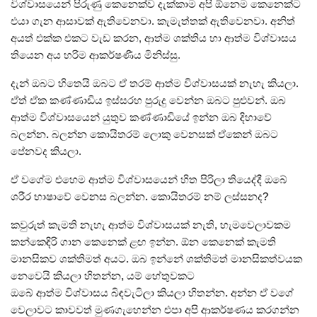
විශ්වාසයෙන්‌ පිරුණු කෙනෙක්ව දැක්කාම අපි ඕනෙම කෙනෙක්ට
එයා ගැන ආසාවක්‌ ඇතිවෙනවා. කැමැත්තක්‌ ඇතිවෙනවා. අනිත්‌
අයත්‌ එක්ක එකට වැඩ කරන, ආත්ම ශක්තිය හා ආත්ම විශ්වාසය
තියෙන අය හරිම ආකර්ෂණීය මිනිස්සු.
දැන්‌ ඔබට හිතෙයි ඔබට ඒ තරම්‌ ආත්ම විශ්වාසයක්‌ නැහැ කියලා.
ඒත්‌ ඒක කණ්ණාඩිය ඉස්සරහ පුරුදු වෙන්න ඔබට පුළුවන්‌. ඔබ
ආත්ම විශ්වාසයෙන්‌ යුතුව කණ්ණාඩියේ ඉන්න ඔබ දිහාවේ
බලන්න. බලන්න කොයිතරම්‌ ලොකු වෙනසක්‌ ඒකෙන්‌ ඔබට
පේනවද කියලා.
ඒ වගේම එහෙම ආත්ම විශ්වාසයෙන්‌ හිත පිරිලා තියෙද්දී ඔබේ
ශරීර භාෂාවේ වෙනස බලන්න. කොයිතරම්‌ නම්‌ ලස්සනද?
කවුරුත්‌ කැමති නැහැ ආත්ම විශ්වාසයක්‌ නැති, හැමවෙලාවකම
කන්කෙඳිරි ගාන කෙනෙක්‌ ළඟ ඉන්න. ඕන කෙනෙක්‌ කැමති
මානසිකව ශක්තිමත්‌ අයට. ඔබ ඉන්නේ ශක්තිමත්‌ මානසිකත්වයක
නෙවෙයි කියලා හිතන්න, යම්‌ හේතුවකට
ඔබේ ආත්ම විශ්වාසය බිඳවැටිලා කියලා හිතන්න. අන්න ඒ වගේ
වෙලාවට කාවවත්‌ මුණගැහෙන්න එපා අපි ආකර්ෂණය කරගන්න