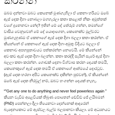
කරන්න
ඔබම දන්නවා ඔබට කෙනෙක්‌ මුණගැහිලා ඒ කෙනා හරියට ඔබේ
ඇස්‌ දෙක දිහා නොබලා මගහැරලා කතා කළොත්‌ නිකං අමුත්තක්‌
වගේ දූනෙනවා නේද? ඉතින්‌ මේ දේ තේරුම්‌ ගන්න, තමන්ගේ
වාසිය වෙනුවෙන්‌ මේ දේ යොදාගෙන, කෙනෙක්ව මුල්වරට
මුණගැහුණම ඒ කෙනාගේ ඇස්‌ දෙක දිහා බලලා කතා කරන්න. ඒ
කියන්නේ ඒ කෙනාගේ ඇස්‌ දෙක දිහා අමුතු විදියට බලලා ඒ
කෙනාව අපහසුතාවයට පත්කරන්න නෙවෙයි. මේ කියන්නේ
අවංකව ඇස්‌ දෙක දිහා බලන්න. කතා කරද්දී සැරින් සැරේ ඇස්‌ දිහා
බලලා කතා කරන්න. ගොඩක්‌ දෙනා විශ්වාස කරන දෙයක්‌ තමයි,
කෙනෙකුගේ ඇස්‌ දෙක තමයි ඒ කෙනාගේ ආත්මයේ දොරටුව.
(ඇස්‌ දෙක හරහා අපිට කෙනෙක්ව දකින්න පුළුවන්‌), ඒ කියන්නේ
ඔබේ ඇස්‌ දෙක නිරවුල්‌ නම්‌, ඔබට හංගන්න දෙයක්‌ නැහැ.
“”Get any one to do anything and never feel powerless again ”
කියන වැඩිම අළෙවියක්‌ තිබුණ පොතෙන්‌ ඩේවිඩ්‌ ජේ ලයිබමන්‌
(PhD) පෙන්නලා දීලා තියෙනවා දෙන්නෙක්‌ ආදරෙන්‌
බැඳෙනකොට මේ ඇස්වල බැල්ම බලපානවා කියලා. මේ අධ්‍යනයට