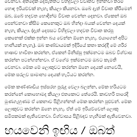
වෙනවා. අත්‌දෙක දෙපැත්තට විහිදුවලා විවෘතව ඉන්නවා තරම්‌
හොඳ ඉරියච්වක්‌ නැහැ කියලා කියනවා. ඔබේ දෑත්‌ විවෘත කිරීමෙන්‌
ඔබ, ඔබේ හදවත හොඳින්ම විවෘත වෙන්න දෙනවා. ඒකෙන්‌ ඔබ
පෙන්වනවා කිසිම කෙනෙකුට ඔබ හින්දා බයක්‌ වෙන්න දෙයක්‌
නැහැ කියලා. (දෑත්‌ දෙපසට විහිදුවලා හදවත විවෘත කරපු
කෙනෙක්‌ එක්ක ඉන්න බය වෙන්න ඕනෙ නැහැ. එයාගෙන්‌ අපිට
හානියක්‌ නැහැ). ඔබ කණ්ඩායමක්‌ ඉදිරියේ කතා කරද්දී මේ ශරීර
භාෂාව භාවිතා කරන්න, ඒකෙන්‌ මිනිස්සු ඉක්මනටම ඔබව විශ්වාස
කරන්න පටන්ගන්නවා. ඒ වගේම ඉක්මනටම ඔබට කැමති
වෙනවා. මේක මේ ලොකුවට කරන්න ඕනෙ දෙයක්‌ නෙවෙයි,
මේක සරලව සාමාන්‍ය දෙයක්‌ හැටියට කරන්න.
මේක කණ්ණාඩිය ඉස්සරහ පුරුදු වෙලා බලන්න, මේක හරියටම
කරන්නේ කොහොමද කියලා එතකොට තේරෙයි. කාවහරි පාරෙදි
මුණගැහුණම ඒ කෙනාව පිළිගන්නත්‌ මේක කරන්න පුළුවන්‌. මේක
ලොකුවට කරන්න ඕනෙ නැහැ. ඒත්‌ මේ ඉරියව්වෙන්‌ ලොකු
සමීපකමක්‌ ඇතිවෙනවා. විශ්වාසය පිළිබඳව හැඟීමක්‌ ඇතිවෙනවා.
හයවෙනි ඉඟිය / ඔබත්‌